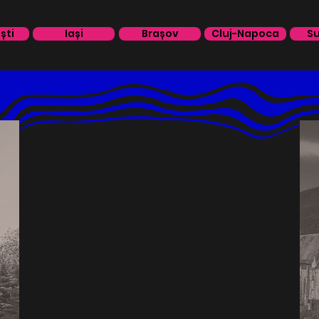
ști
Iași
Brașov
Cluj-Napoca
S