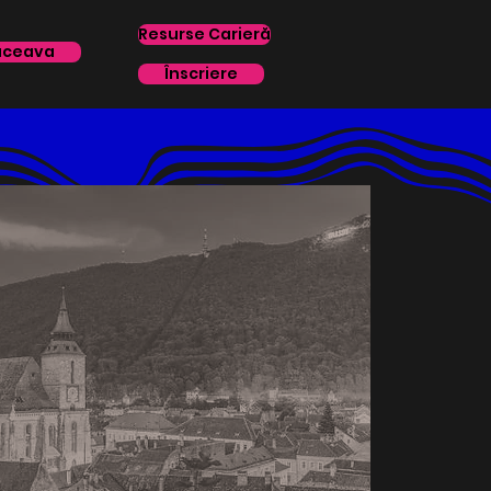
Resurse Carieră
uceava
Înscriere