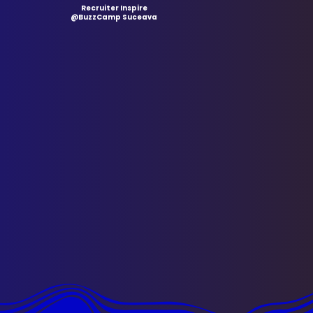
Recruiter Inspire
@BuzzCamp Suceava