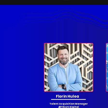
Florin Hulea
Talent Acquisition Manager
@TELUS Digital