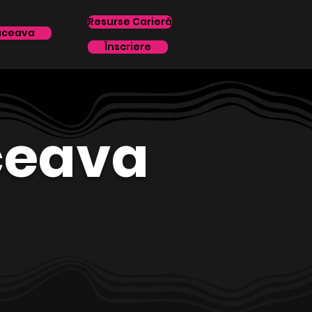
Resurse Carieră
uceava
Înscriere
ceava