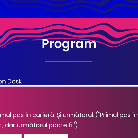
Program
ion Desk
imul pas în carieră. Și următorul. ("Primul pas î
, dar următorul poate fi.")