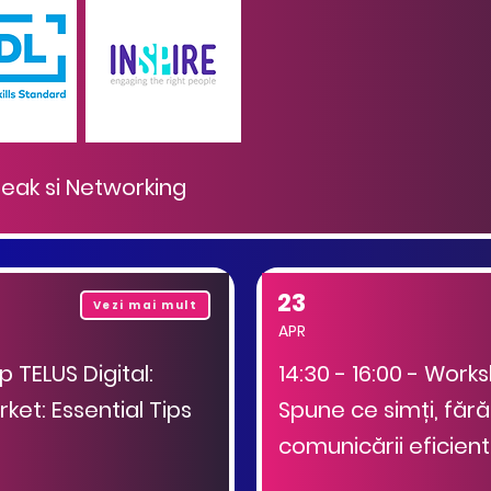
reak si Networking
23
Vezi mai mult
APR
p TELUS Digital:
14:30 - 16:00 - Works
ket: Essential Tips
Spune ce simți, fără
comunicării eficie