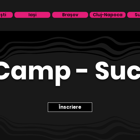
ști
Iași
Brașov
Cluj-Napoca
S
Camp - Su
Înscriere