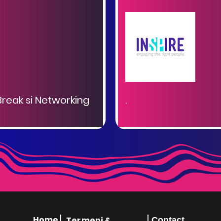
Break si Networking
.
Home
Termeni &
Contact