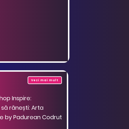
Vezi mai mult
hop Inspire:
 să rănești: Arta
nte by Padurean Codrut