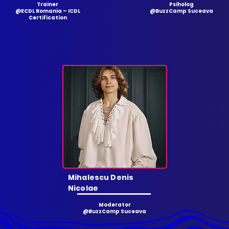
Trainer
Psiholog
@ECDL Romania – ICDL
@BuzzCamp Suceava
Certification
Mihalescu Denis
Nicolae
Moderator
@BuzzCamp Suceava