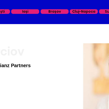
ști
Iași
Brașov
Cluj-Napoca
S
rciov
ianz Partners