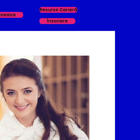
Resurse Carieră
uceava
Înscriere