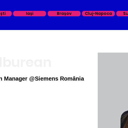
ști
Iași
Brașov
Cluj-Napoca
S
lburean
ion Manager @Siemens România