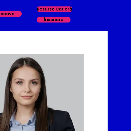
Resurse Carieră
uceava
Înscriere